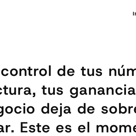
I
control de tus núm
ctura, tus ganancia
ocio deja de sobrev
r. Este es el mom