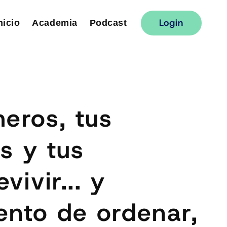
Login
nicio
Academia
Podcast
eros, tus
s y tus
ivir... y
ento de ordenar,