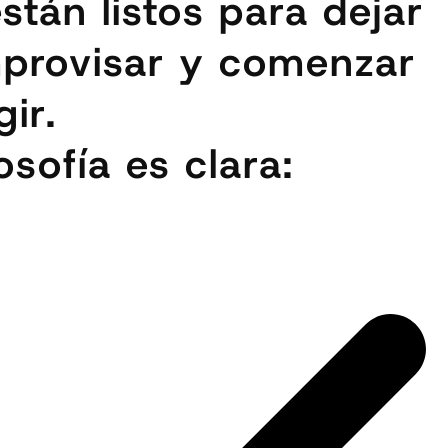
stán listos para dejar
mprovisar y comenzar
gir.
losofía es clara: