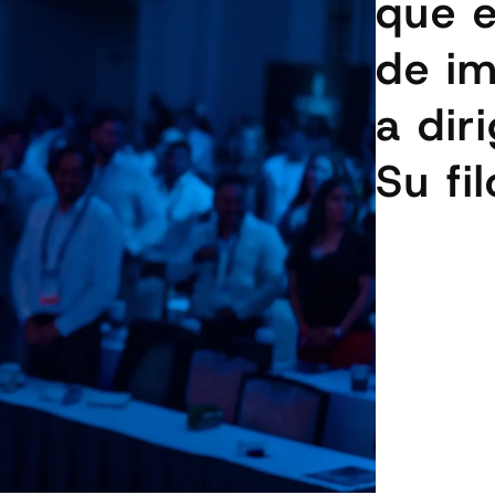
que e
de i
a diri
Su fi